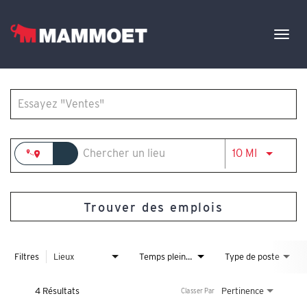
Togg
navig
Job Search Page
Trouver votre équipe
Les offres d'emploi
Français
JOBS.DIS
10 MI
Trouver des emplois
Filtres
Lieux
Temps plein/temps partiel
Type de poste
4 Résultats
Pertinence
Classer Par