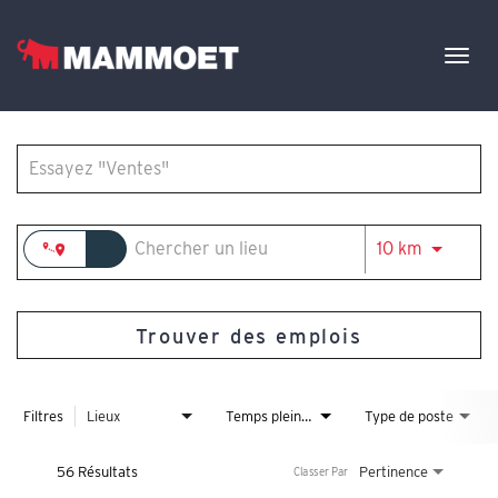
Togg
navig
Job Search Page
Trouver votre équipe
Les offres d'emploi
Français
JOBS.DI
10 km
Trouver des emplois
Filtres
Lieux
Temps plein/temps partiel
Type de poste
56 Résultats
Pertinence
Classer Par