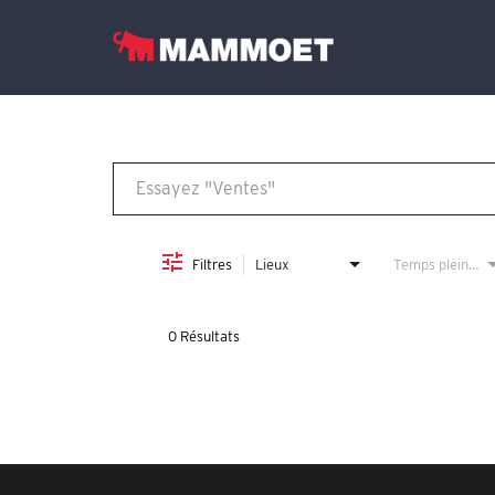
Job Search Page
Trouver votre équipe
Les offres d'emploi
Français
Filtres
Lieux
Temps plein/temps partiel
0 Résultats