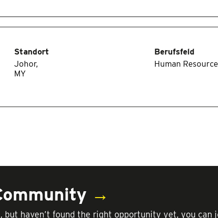
Standort
Berufsfeld
Johor,
Human Resource
 Community
→
t, but haven’t found the right opportunity yet, you c