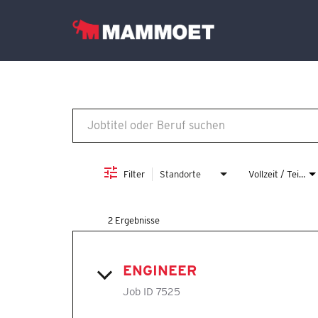
Job Search Page
Finden Sie Ihr Team
Stellenangebote
Deutsch
Filter
Standorte
Vollzeit / Teilzeit
2 Ergebnisse
ENGINEER
Job ID
7525