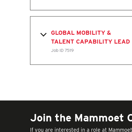
GLOBAL MOBILITY &
TALENT CAPABILITY LEAD
Job ID
7519
Join the Mammoet
If you are interested in a role at Mammoe