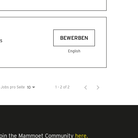
BEWERBEN
s
English
Jobs pro Seite
1 – 2 of 2
10
an join the Mammoet Community
here.